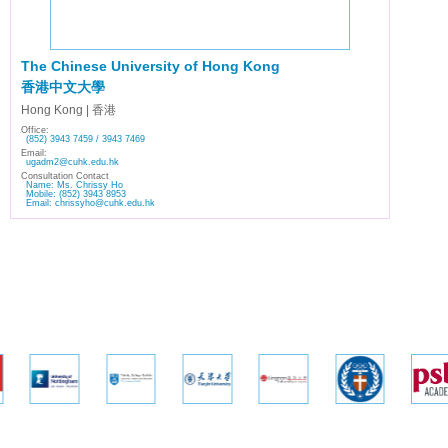
The Chinese University of Hong Kong
香港中文大學
Hong Kong | 香港
Office:
(852) 3943 7459 / 3943 7469
Email:
ugadm2@cuhk.edu.hk
Consultation Contact
Name: Ms. Chrissy Ho
Mobile: (852) 3943 8953
Email: chrissyho@cuhk.edu.hk