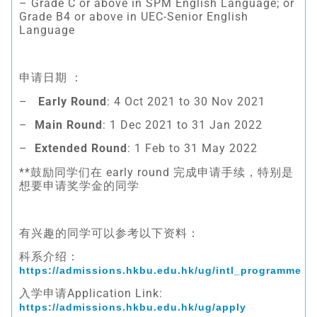
– Grade C or above in SPM English Language; or
Grade B4 or above in UEC-Senior English
Language
申请日期 ：
–
Early Round
: 4 Oct 2021 to 30 Nov 2021
–
Main Round
: 1 Dec 2021 to 31 Jan 2022
–
Extended Round
: 1 Feb to 31 May 2022
**鼓励同学们在 early round 完成申请手续，特别是
想要申请奖学金的同学
有兴趣的同学可以参考以下资料：
科系介绍：
https://admissions.hkbu.edu.hk/ug/intl_programme
入学申请Application Link:
https://admissions.hkbu.edu.hk/ug/apply