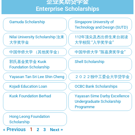
企业奖助贷学金
Enterprise Scholarships
Gamuda Scholarship
Singapore University of
Technology and Design (SUTD)
Nilai University Scholarship 汝来
112年顶尖及杰出侨生來台就读
大学奖学金
大学校院 “入学奖学金”
中国华侨大学 （其他奖学金）
中国华侨大学 “陈嘉庚奖学金”
郭氏基金奖学金 Kuok
Shell Scholarship
Foundation Scholarship
Yayasan Tan Sri Lee Shin Cheng
２０２２独中工委会大学贷学金
Kojadi Education Loan
OCBC Bank Scholarships
Kuok Foundation Berhad
Yayasan Sime Darby Excellence
Undergraduate Scholarship
Programme
Hong Leong Foundation
Scholarship
« Previous
1
2
3
Next »