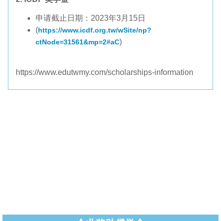
申请截止日期：2023年3月15日
(
https://www.icdf.org.tw/wSite/np?
)
ctNode=31561&mp=2#aC
https://www.edutwmy.com/scholarships-information