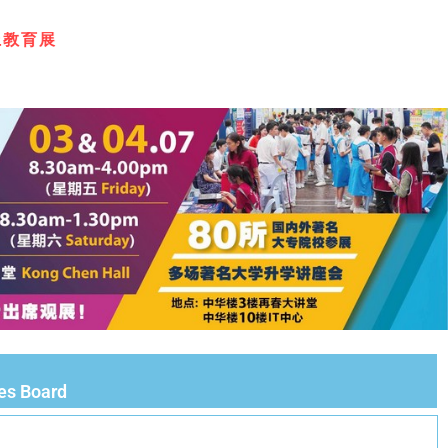
上
教
育
展
ies Board