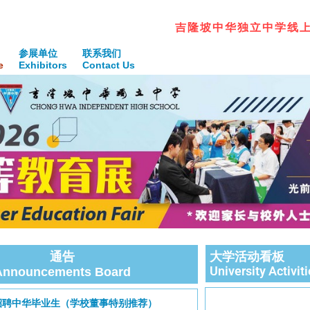
吉
隆
坡
中
华
独
立
中
学
线
参展单位
联系我们
e
Exhibitors
Contact Us
大学活动看板
通告
University Activit
Announcements Board
招聘中华毕业生（学校董事特别推荐）