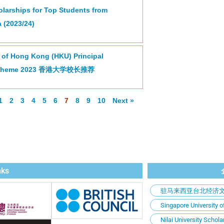
olarships for Top Students from
 (2023/24)
 of Hong Kong (HKU) Principal
 Scheme 2023 香港大学校长推荐
1
2
3
4
5
6
7
8
9
10
Next »
nks
驻马来西亚台北经济文
Singapore University 
Nilai University S