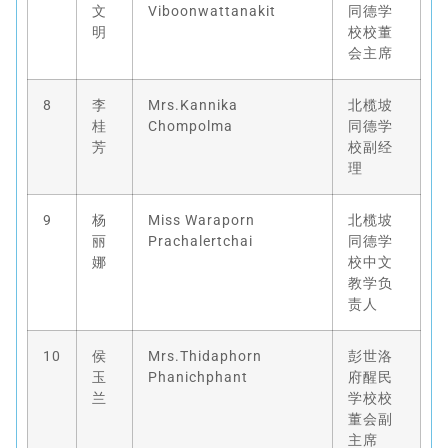
文
Viboonwattanakit
同德学
明
校校董
会主席
8
李
Mrs.Kannika
北榄坡
桂
Chompolma
同德学
芳
校副经
理
9
杨
Miss Waraporn
北榄坡
丽
Prachalertchai
同德学
娜
校中文
教学负
责人
10
侯
Mrs.Thidaphorn
彭世洛
玉
Phanichphant
府醒民
兰
学校校
董会副
主席