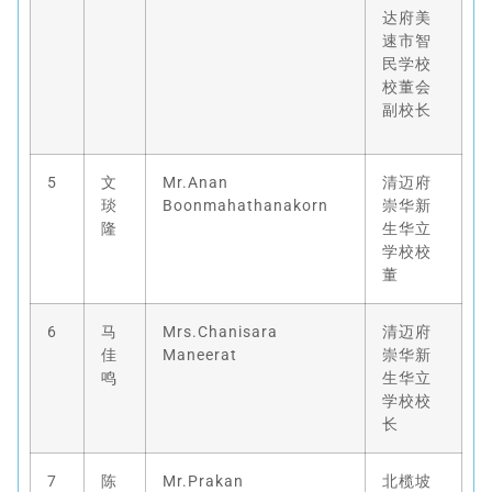
达府美
速市智
民学校
校董会
副校长
5
文
Mr.Anan
清迈府
琰
Boonmahathanakorn
崇华新
隆
生华立
学校校
董
6
马
Mrs.Chanisara
清迈府
佳
Maneerat
崇华新
鸣
生华立
学校校
长
7
陈
Mr.Prakan
北榄坡