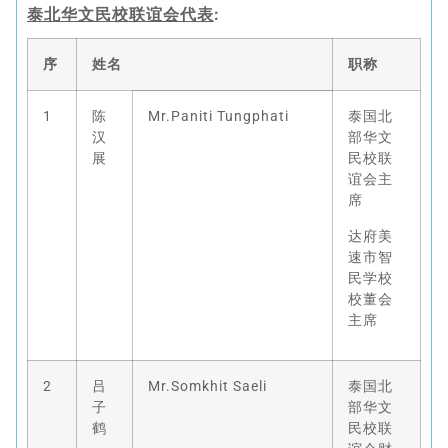
泰北华文民校联谊会代表
:
序
姓名
职称
1
陈
Mr.Paniti Tungphati
泰国北
汉
部华文
展
民校联
谊会主
席
达府美
速市智
民学校
校董会
主席
2
吕
Mr.Somkhit Saeli
泰国北
子
部华文
鹤
民校联