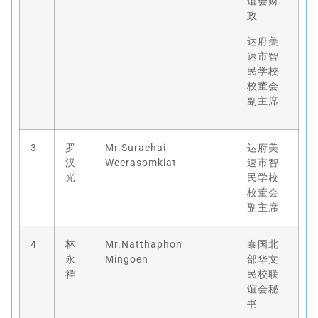
谊会财
政
达府美
速市智
民学校
校董会
副主席
3
罗
Mr.Surachai
达府美
汉
Weerasomkiat
速市智
光
民学校
校董会
副主席
4
林
Mr.Natthaphon
泰国北
永
Mingoen
部华文
祥
民校联
谊会秘
书