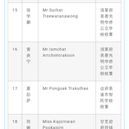
15
张
Mr.Suthat
清莱府
学
Treewatanawong
美赛光
鹏
明华侨
公立学
校校董
16
黄
Mr.Iamchat
清莱府
炎
Artchimtrakoon
美赛光
宁
明华侨
公立学
校校董
17
夏
Mr.Pongsak Trakulhae
达府美
彭
速市智
萨
民学校
校董
18
符
Miss Kajornwan
甘烹碧
婉
Pookajorn
府符镇