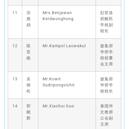
11
洪
Mrs.Benjawan
彭世洛
惠
Kerdwonghong
府醒民
娟
学校副
校长
12
陈
Mr.Kampol Laowakul
披集府
亚
华侨学
曲
校校董
会主席
13
吴
Mr.Kowit
披集府
炳
Sudtipongvichit
华侨学
松
校校长
14
郭
Mr.Xiaohui Guo
泰国华
晓
文教师
辉
公会副
主席