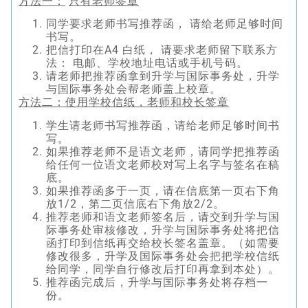
方法一：
只有老师签章
同学要求老师书写推荐函， 请给老师足够时间
书写。
把信打印在A4 白纸， 请要求老师留下联系方
法： 电邮、学校地址电话或手机号码。
请老师把推荐函拿到升学与国际事务处，升学
与国际事务处会帮老师盖上校章。
方法二：使用学校信纸，老师和校长签章
学生请老师书写推荐函，请给老师足够时间书
写。
如果推荐老师不是语文老师，请同学把推荐函
给任何一位语文老师校对写上名字与签名在稿
底。
如果推荐函多于一页，请在信底第一页右下角
放1/2，第二页信底右下角放2/2。
推荐老师和语文老师签名后，请交到升学与国
际事务处审核修改，升学与国际事务处将把信
函打印到信纸再交给校长签名盖章。（如需要
修改很多，升学及国际事务处会把把学校信纸
给同学，同学自行修改后打印再拿到本处）。
推荐函完成后，升学与国际事务处将存档一
份。