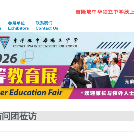
吉
隆
坡
中
华
独
立
中
学
线
参展单位
联系我们
e
Exhibitors
Contact Us
府访问团莅访