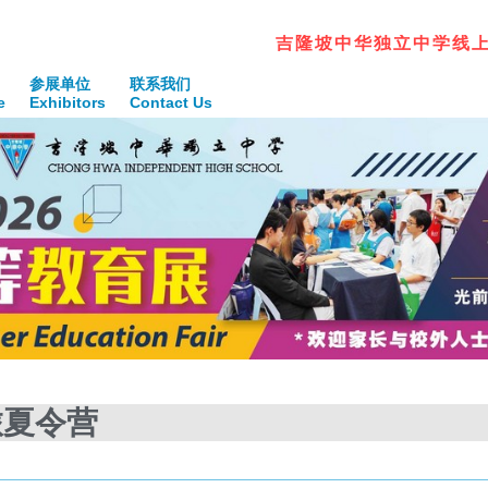
吉
隆
坡
中
华
独
立
中
学
线
参展单位
联系我们
e
Exhibitors
Contact Us
旅夏令营