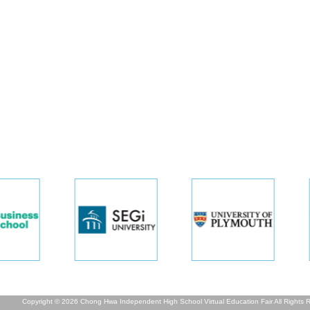
Copyright © 2026 Chong Hwa Independent High School Virtual Education Fair All Rights 