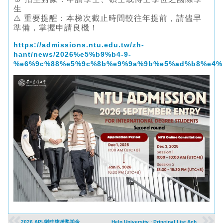
生
⚠️ 重要提醒：本梯次截止時間較往年提前，請儘早
準備，掌握申請良機！
https://admissions.ntu.edu.tw/zh-
hant/news/2026%e5%b9%b4-9-
%e6%9c%88%e5%9c%8b%e9%9a%9b%e5%ad%b8%e4%
2026 APU独中统考奖学金
Help University : Principal List Achiever Award 2026