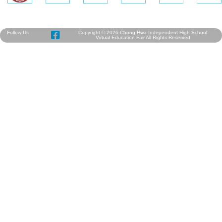
Follow Us
Copyright © 2026 Chong Hwa Independent High School
Virtual Education Fair All Rights Reserved