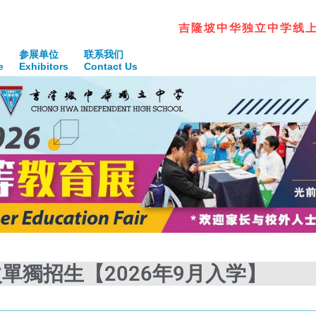
吉
隆
坡
中
华
独
立
中
学
线
参展单位
联系我们
e
Exhibitors
Contact Us
單獨招生【2026年9月入学】