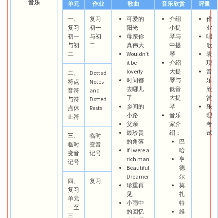
音乐
单元
作业
歌曲
音乐欣赏
评量
一、
复习
可爱的
介绍
作
复习
初一
阳光
小提
业
初一
与初
母亲你
琴与
唱
与初
二
真伟大
中提
歌
二
Wouldn’t
琴
表
it be
介绍
现
loverly
大提
音
二、
Dotted
时间都
琴与
乐
符点
Notes
去哪儿
低音
欣
音符
and
了
大提
赏
与符
Dotted
乡间的
琴
乐
点休
Rests
小路
音乐
理
止符
父亲
家介
考
最珍贵
绍：
试
三、
临时
的角落
巴
临时
变音
If I were a
哈
变音
记号
rich man
亨
记号
Beautiful
德
Dreamer
尔
四、
复习
珍重再
莫
复习
见
扎
单元
小雨中
特
一至
的回忆
维
三