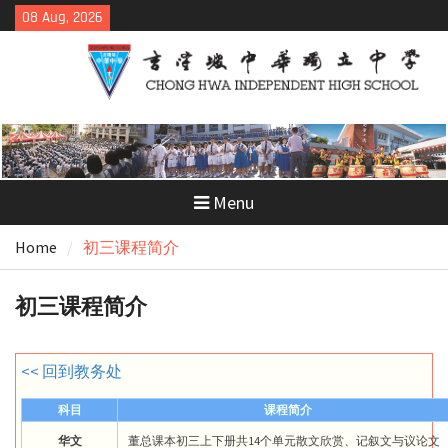
Skip
08 Aug, 2026
to
content
Menu
Home
初三课程简介
初三课程简介
<< 回到教务处
科目
课程简介
华文
董总课本初三上下册共14个单元散文欣赏、记叙文与议论文