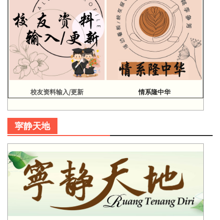
校友资料输入/更新
情系隆中华
寜静天地