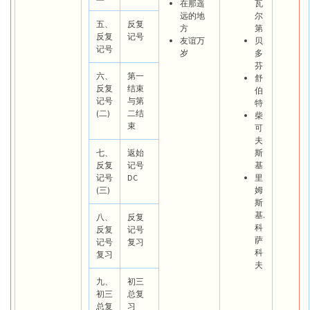
在那遥
瓦
远的地
尔
五、
反复
方
第
反复
记号
友谊万
贝
记号
岁
多
芬
六、
第一
舒
反复
结束
伯
记号
与第
特
(二)
二结
柴
束
可
夫
七、
返始
斯
反复
记号
基
记号
DC
里
(三)
姆
斯
基.
八、
反复
科
反复
记号
萨
记号
复习
科
复习
夫
九、
初三
初三
总复
总复
习