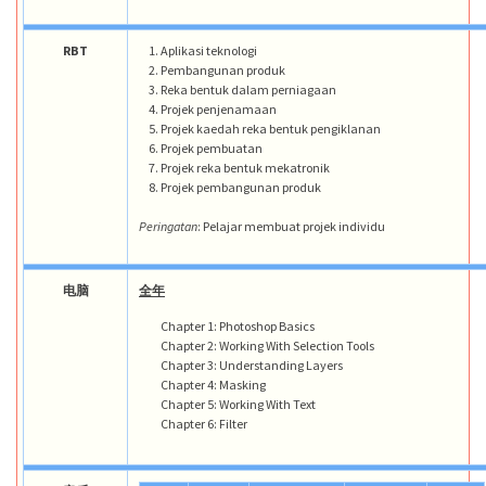
RBT
Aplikasi teknologi
Pembangunan produk
Reka bentuk dalam perniagaan
Projek penjenamaan
Projek kaedah reka bentuk pengiklanan
Projek pembuatan
Projek reka bentuk mekatronik
Projek pembangunan produk
Peringatan
: Pelajar membuat projek individu
电脑
全年
Chapter 1: Photoshop Basics
Chapter 2: Working With Selection Tools
Chapter 3: Understanding Layers
Chapter 4: Masking
Chapter 5: Working With Text
Chapter 6: Filter