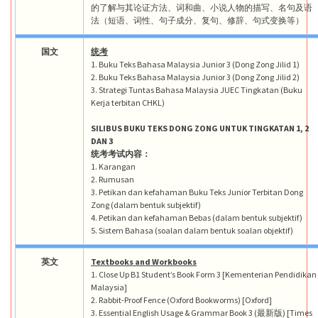
的了解与其论证方法、词和曲、小说人物的描写、名句及语
法（短语、词性、句子成分、复句、修辞、句式变换等）
国文
统考
1. Buku Teks Bahasa Malaysia Junior 3 (Dong Zong Jilid 1)
2. Buku Teks Bahasa Malaysia Junior 3 (Dong Zong Jilid 2)
3. Strategi Tuntas Bahasa Malaysia JUEC Tingkatan (Buku
Kerja terbitan CHKL)
SILIBUS BUKU TEKS DONG ZONG UNTUK TINGKATAN 1, 2
DAN 3
统考考试内容：
1. Karangan
2. Rumusan
3. Petikan dan kefahaman Buku Teks Junior Terbitan Dong
Zong (dalam bentuk subjektif)
4. Petikan dan kefahaman Bebas (dalam bentuk subjektif)
5. Sistem Bahasa (soalan dalam bentuk soalan objektif)
英文
Textbooks and Workbooks
1. Close Up B1 Student’s Book Form 3 [Kementerian Pendidikan
Malaysia]
2. Rabbit-Proof Fence (Oxford Bookworms) [Oxford]
3. Essential English Usage & Grammar Book 3 (最新版) [Times