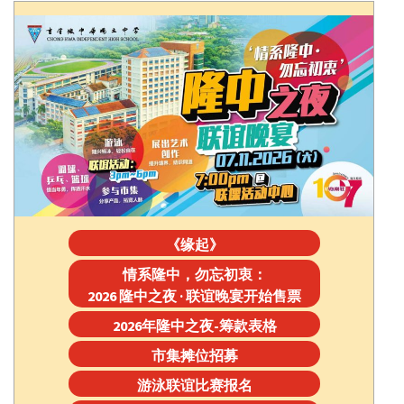
《缘起》
情系隆中，勿忘初衷：
2026 隆中之夜 · 联谊晚宴开始售票
2026年隆中之夜-筹款表格
市集摊位招募
游泳联谊比赛报名