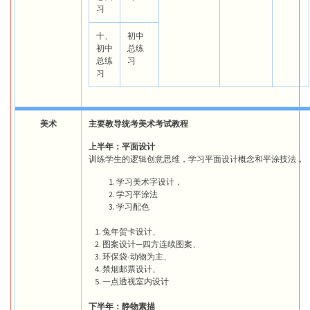
习
十、
初中
初中
总练
总练
习
习
美术
主要教导统考美术考试教程
上半年：平面设计
训练学生的逻辑创意思维，学习平面设计概念和平涂技法，
学习美术字设计，
学习平涂法
学习配色
兔年贺卡设计、
图案设计—四方连续图案、
环保袋-动物为主、
禁烟邮票设计、
一点透视室内设计
下半年：静物素描