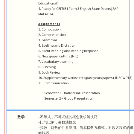
Educational]
4. Ready for CEFR B1 Form 3 English Exam Papers [SAP
MALAYSIA]
Assignments
1. Composition
2. Comprehension
3. Grammar
4. Spelling and Dictation
5. Silent Reading and Reading Response
6. Newspaper cutting (NiE)
7. Vocabulary Learning
8. Listening
9. Book Review
10. Supplementary worksheets/past years papers (JUEC & PT3)
11. Communication
Semester 1 – Individual Presentation
Semester 2 – Group Presentation
数学
• 不等式，不等式组的概念及求解技巧
• 比与比例，变数法概念
• 指数，对数的性质应用。简易指数方程式，对数方程式的求
解技巧