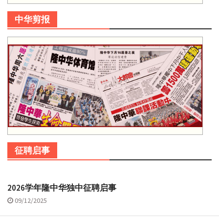
中华剪报
征聘启事
2026学年隆中华独中征聘启事
09/12/2025