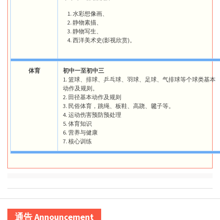
水彩想像画、
静物素描、
静物写生、
西洋美术史(影视欣赏)。
体育
初中一至初中三
1. 篮球、排球、乒乓球、羽球、足球、气排球等个球类基本
动作及规则。
2. 田径基本动作及规则
3. 民俗体育，跳绳、板鞋、高跷、毽子等。
4. 运动伤害预防预处理
5. 体育知识
6. 营养与健康
7. 核心训练
通告 Announcement